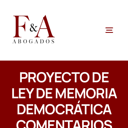
Saltar
al
contenido
Togg
Navig
ESPECIALIDADES
PROYECTO DE
QUIENES SOMOS
LEY DE MEMORIA
ÁREAS JURÍDICAS
DEMOCRÁTICA
NOTICIAS
COMENTARIOS