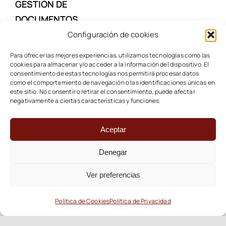
GESTIÓN DE
DOCUMENTOS
Configuración de cookies
NOTICIAS
Para ofrecer las mejores experiencias, utilizamos tecnologías como las
cookies para almacenar y/o acceder a la información del dispositivo. El
consentimiento de estas tecnologías nos permitirá procesar datos
como el comportamiento de navegación o las identificaciones únicas en
CONTACTAR
este sitio. No consentir o retirar el consentimiento, puede afectar
negativamente a ciertas características y funciones.
ESPAÑA: (+34) 932 15 33 04
Aceptar
Denegar
©1999 - 2026 • Fraga & Abogados •
Aviso Legal
|
Política
de privacidad
|
Política de cookies
Ver preferencias
Política de Cookies
Política de Privacidad