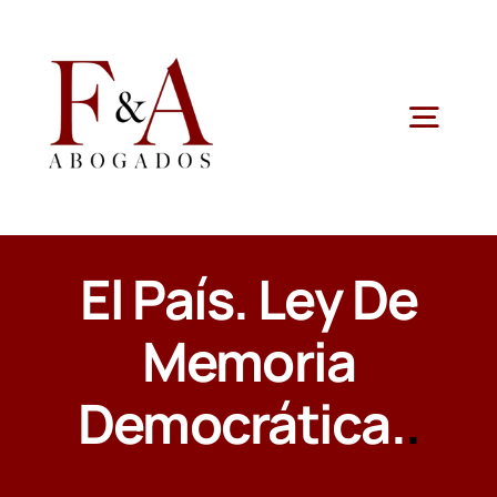
Saltar
al
contenido
Togg
Navig
ESPECIALIDADES
El País. Ley De
QUIENES SOMOS
Memoria
ÁREAS JURÍDICAS
Democrática.
.
NOTICIAS