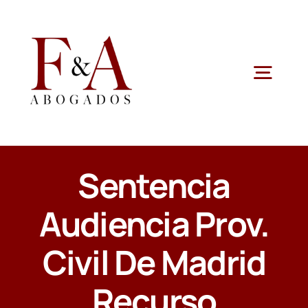
Saltar
al
contenido
Togg
Navig
ESPECIALIDADES
Sentencia
QUIENES SOMOS
Audiencia Prov.
ÁREAS JURÍDICAS
Civil De Madrid
NOTICIAS
Recurso