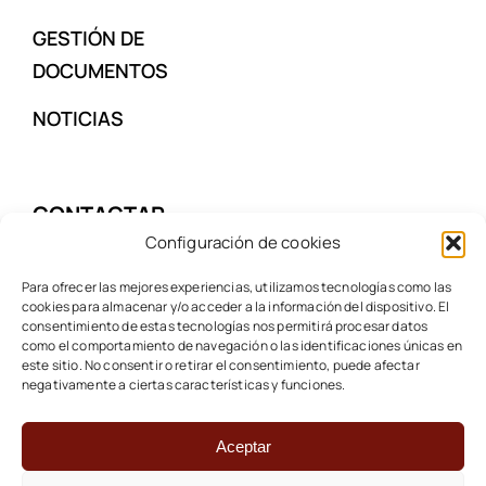
NACIONALIDAD
ESPAÑOLA
GESTIÓN DE
DOCUMENTOS
NOTICIAS
Configuración de cookies
CONTACTAR
Para ofrecer las mejores experiencias, utilizamos tecnologías como las
cookies para almacenar y/o acceder a la información del dispositivo. El
consentimiento de estas tecnologías nos permitirá procesar datos
ESPAÑA: (+34) 932 15 33 04
como el comportamiento de navegación o las identificaciones únicas en
este sitio. No consentir o retirar el consentimiento, puede afectar
negativamente a ciertas características y funciones.
Aceptar
©1999 - 2026 • Fraga & Abogados •
Aviso Legal
|
Política
de privacidad
|
Política de cookies