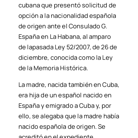
cubana
que presentó
solicitud
de
opción a la nacionalidad española
de origen ante el Consulado G.
España
en
La Habana
,
al amparo
de la
pasada Ley 52/2007, de 26 de
diciembre, conocida como la Ley
de la Memoria Histórica.
La
madre
, nacida también en Cuba,
era hija de un español
nacido en
España y
emigrado a Cuba
y
,
por
ello,
se alegaba
que la madre
había
naci
do
española de origen.
Se
acredit
ó
en el expediente