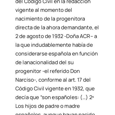
del Código Civil en la
redacción
vigente al momento del
nacimiento de la progenitora
directa de la
ahora demandante
,
el
2 de agosto de 1932 -Doña
ACR
–
a
la
que indudablemente había de
considerarse española en función
de la
nacionalidad del su
progenitor
-el referido Don
Narciso-, conforme al art. 17
del
Código Civil vigente en 1932
,
que
decía que “son españoles: (…) 2º
Los
hijos de padre o madre
españoles, aunque hayan nacido