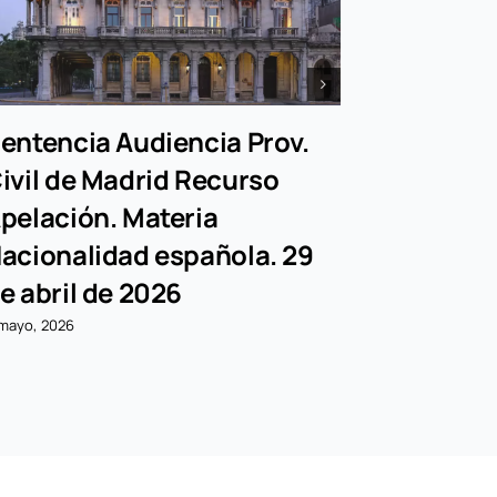
entencia Audiencia Prov.
Resoluci
ivil de Madrid Recurso
siempre
pelación. Materia
19 diciembre, 
acionalidad española. 29
e abril de 2026
mayo, 2026