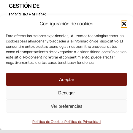
GESTIÓN DE
DOCUMENTOS
Configuración de cookies
NOTICIAS
Para ofrecer las mejores experiencias, utilizamos tecnologías como las
cookies para almacenar y/o acceder a la información del dispositivo. El
consentimiento de estas tecnologías nos permitirá procesar datos
como el comportamiento de navegación o las identificaciones únicas en
CONTACTAR
este sitio. No consentir o retirar el consentimiento, puede afectar
negativamente a ciertas características y funciones.
ESPAÑA: (+34) 932 15 33 04
Aceptar
Denegar
©1999 - 2026 • Fraga & Abogados •
Aviso Legal
|
Política
de privacidad
|
Política de cookies
Ver preferencias
Política de Cookies
Política de Privacidad