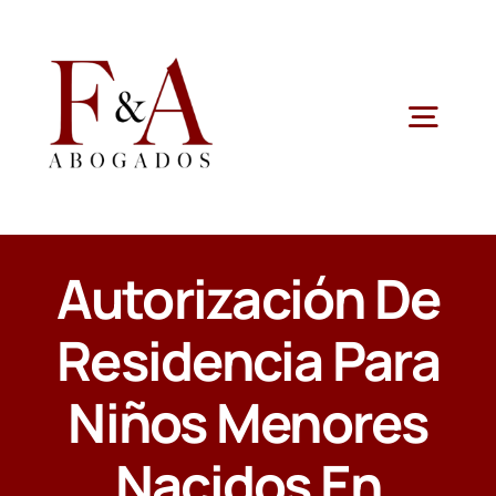
Saltar
al
contenido
Togg
Navig
ESPECIALIDADES
Autorización De
QUIENES SOMOS
Residencia Para
ÁREAS JURÍDICAS
Niños Menores
NOTICIAS
Nacidos En